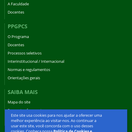
A Faculdade
Docentes
PPGPCS
O Programa
Docentes
Processos seletivos
Interinstitucional / Internacional
Normas e regulamentos
Orientações gerais
SAIBA MAIS
Mapa do site
Perguntas frequentes
Este site usa cookies para nos ajudar a oferecer uma
Fale conosco
melhor experiência ao visitar-nos. Ao continuar a
usar este site, você concorda com o uso desses
cookies. Conheça nossa
Política de Cookies e