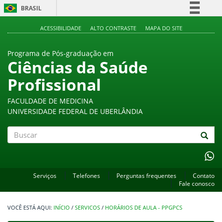
BRASIL
Simplifique!
ACESSIBILIDADE
ALTO CONTRASTE
MAPA DO SITE
Comunica BR
Programa de Pós-graduação em
Participe
Ciências da Saúde
Acesso à informação
Profissional
Legislação
Canais
FACULDADE DE MEDICINA
UNIVERSIDADE FEDERAL DE UBERLÂNDIA
Buscar
Serviços
Telefones
Perguntas frequentes
Contato
Fale conosco
INÍCIO
/
SERVICOS
/
HORÁRIOS DE AULA - PPGPCS