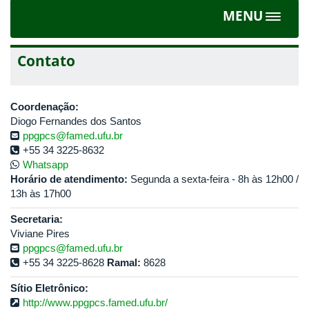
MENU
Toggle
navigat
Contato
Coordenação:
Diogo Fernandes dos Santos
ppgpcs@famed.ufu.br
+55 34 3225-8632
Whatsapp
Horário de atendimento:
Segunda a sexta-feira - 8h às 12h00 /
13h às 17h00
Secretaria:
Viviane Pires
ppgpcs@famed.ufu.br
+55 34 3225-8628
Ramal:
8628
Sítio Eletrônico:
http://www.ppgpcs.famed.ufu.br/