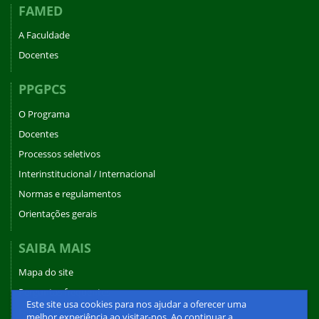
FAMED
A Faculdade
Docentes
PPGPCS
O Programa
Docentes
Processos seletivos
Interinstitucional / Internacional
Normas e regulamentos
Orientações gerais
SAIBA MAIS
Mapa do site
Perguntas frequentes
Este site usa cookies para nos ajudar a oferecer uma
Fale conosco
melhor experiência ao visitar-nos. Ao continuar a