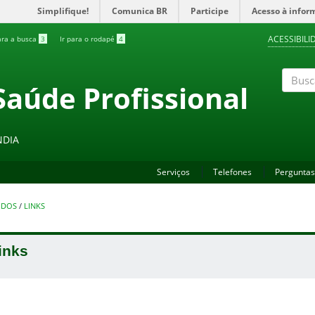
Simplifique!
Comunica BR
Participe
Acesso à infor
ACESSIBILI
ara a busca
3
Ir para o rodapé
4
Saúde Profissional
Buscar
NDIA
Serviços
Telefones
Perguntas
UDOS
/
LINKS
inks