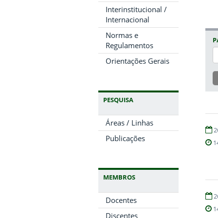
Interinstitucional /
Internacional
Normas e
P
Regulamentos
Orientações Gerais
PESQUISA
Áreas / Linhas
2
Publicações
1
MEMBROS
2
Docentes
1
Discentes