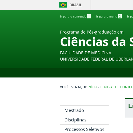
BRASIL
Ir para o conteúdo
1
Ir para o menu
2
Ir p
Programa de Pós-graduação em
Ciências da 
FACULDADE DE MEDICINA
UNIVERSIDADE FEDERAL DE UBERLÂ
INÍCIO
/
CENTRAL DE CONTE
L
Mestrado
Disciplinas
Processos Seletivos