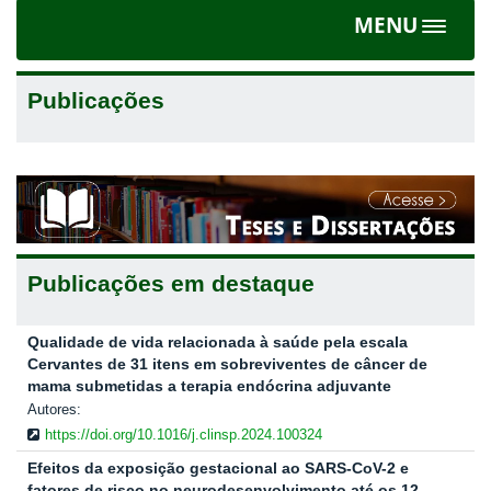
MENU
Toggle
navigat
Publicações
Publicações em destaque
Qualidade de vida relacionada à saúde pela escala
Cervantes de 31 itens em sobreviventes de câncer de
mama submetidas a terapia endócrina adjuvante
Autores:
https://doi.org/10.1016/j.clinsp.2024.100324
Efeitos da exposição gestacional ao SARS-CoV-2 e
fatores de risco no neurodesenvolvimento até os 12