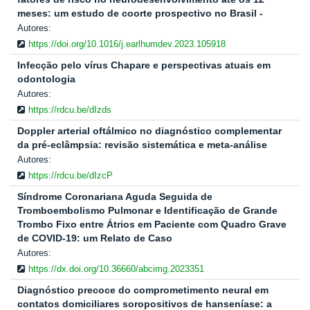
meses: um estudo de coorte prospectivo no Brasil -
Autores:
https://doi.org/10.1016/j.earlhumdev.2023.105918
Infecção pelo vírus Chapare e perspectivas atuais em
odontologia
Autores:
https://rdcu.be/dIzds
Doppler arterial oftálmico no diagnóstico complementar
da pré-eclâmpsia: revisão sistemática e meta-análise
Autores:
https://rdcu.be/dIzcP
Síndrome Coronariana Aguda Seguida de
Tromboembolismo Pulmonar e Identificação de Grande
Trombo Fixo entre Átrios em Paciente com Quadro Grave
de COVID-19: um Relato de Caso
Autores:
https://dx.doi.org/10.36660/abcimg.2023351
Diagnóstico precoce do comprometimento neural em
contatos domiciliares soropositivos de hanseníase: a