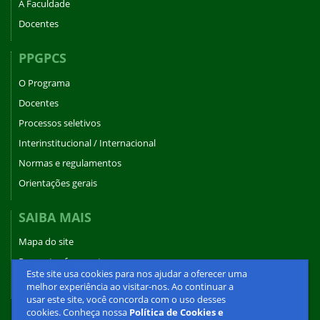
A Faculdade
Docentes
PPGPCS
O Programa
Docentes
Processos seletivos
Interinstitucional / Internacional
Normas e regulamentos
Orientações gerais
SAIBA MAIS
Mapa do site
Perguntas frequentes
Este site usa cookies para nos ajudar a oferecer uma
Fale conosco
melhor experiência ao visitar-nos. Ao continuar a
usar este site, você concorda com o uso desses
cookies. Conheça nossa
Política de Cookies e