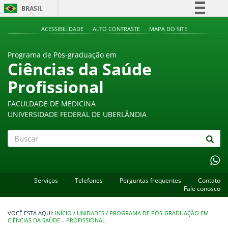
BRASIL
Simplifique!
ACESSIBILIDADE
ALTO CONTRASTE
MAPA DO SITE
Comunica BR
Programa de Pós-graduação em
Participe
Ciências da Saúde
Acesso à informação
Profissional
Legislação
Canais
FACULDADE DE MEDICINA
UNIVERSIDADE FEDERAL DE UBERLÂNDIA
Buscar
Serviços
Telefones
Perguntas frequentes
Contato
Fale conosco
INÍCIO
/
UNIDADES
/
PROGRAMA DE PÓS-GRADUAÇÃO EM
CIÊNCIAS DA SAÚDE – PROFISSIONAL