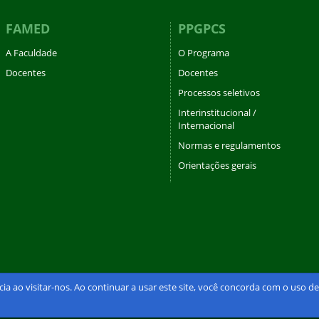
FAMED
PPGPCS
A Faculdade
O Programa
Docentes
Docentes
Processos seletivos
Interinstitucional /
Internacional
Normas e regulamentos
Orientações gerais
cia ao visitar-nos. Ao continuar a usar este site, você concorda com o uso 