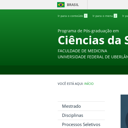
BRASIL
Ir para o conteúdo
1
Ir para o menu
2
Ir p
Programa de Pós-graduação em
Ciências da 
FACULDADE DE MEDICINA
UNIVERSIDADE FEDERAL DE UBERLÂ
INÍCIO
Mestrado
Disciplinas
Processos Seletivos