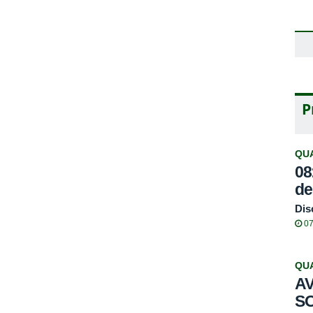
P
QU
08
de
Dis
07
QU
AV
S