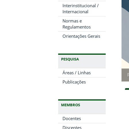
Interinstitucional /
Internacional
Normas e
Regulamentos
Orientações Gerais
PESQUISA
Áreas / Linhas
Resultado Edital Seleção Representante Discente
Publicações
MEMBROS
Docentes
Discentes