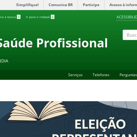
Simplifique!
Comunica BR
Participe
Acesso à infor
ACESSIBILI
ara a busca
3
Ir para o rodapé
4
Saúde Profissional
Buscar
NDIA
Serviços
Telefones
Perguntas
Previous