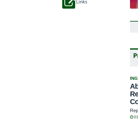
Links
P
IN
Ab
Re
Co
Rep
01