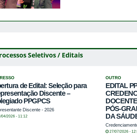
rocessos Seletivos / Editais
GRESSO
OUTRO
ertura de Edital: Seleção para
EDITAL PP
presentação Discente –
CREDENC
legiado PPGPCS
DOCENTE
PÓS-GRA
resentante Discente - 2026
DA SÁUDE
/04/2026 - 11:12
Credenciament
27/07/2026 - 12