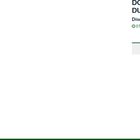
DO
D
Dis
07