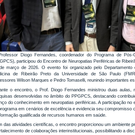
rofessor Diogo Fernandes, coordenador do Programa de Pós
GPCS), participou do Encontro de Neuropatias Periféricas de Ribeirão
de março de 2026. O evento foi organizado pelo Departamento 
icina de Ribeirão Preto da Universidade de São Paulo (FM
fessores Wilson Marques e Pedro Tomaselli, reunindo importantes esp
ante o encontro, o Prof. Diogo Fernandes ministrou duas aulas, 
quisas desenvolvidas no âmbito do PPGPCS, destacando contribui
nço do conhecimento em neuropatias periféricas. A participação no 
programa em cenários de excelência e evidencia seu compromisso c
 formação qualificada de recursos humanos em saúde.
m das atividades científicas, o encontro proporcionou um ambiente pr
ortalecimento de colaborações interinstitucionais, possibilitando a d