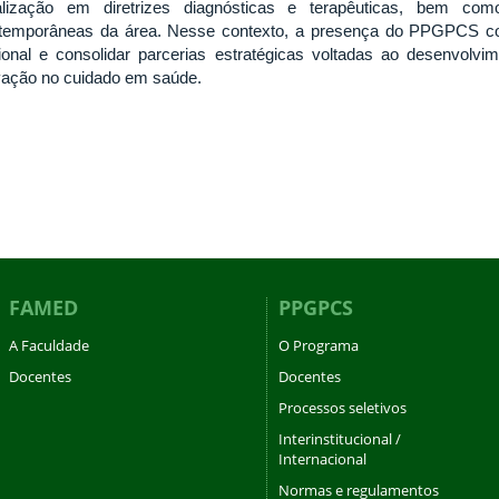
alização em diretrizes diagnósticas e terapêuticas, bem co
temporâneas da área. Nesse contexto, a presença do PPGPCS contr
ional e consolidar parcerias estratégicas voltadas ao desenvolvi
vação no cuidado em saúde.
FAMED
PPGPCS
A Faculdade
O Programa
Docentes
Docentes
Processos seletivos
Interinstitucional /
Internacional
Normas e regulamentos