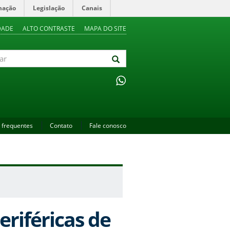
mação
Legislação
Canais
DADE
ALTO CONTRASTE
MAPA DO SITE
 frequentes
Contato
Fale conosco
riféricas de