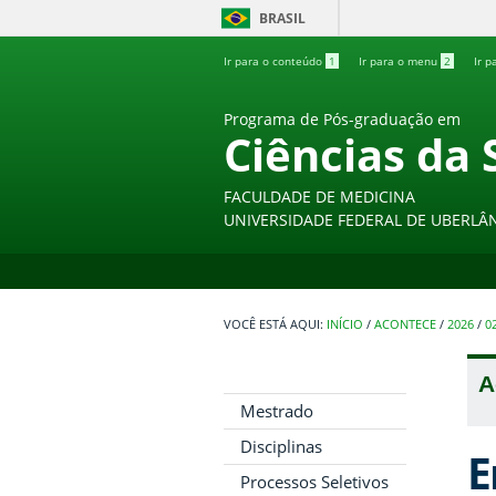
BRASIL
Ir para o conteúdo
1
Ir para o menu
2
Ir p
Programa de Pós-graduação em
Ciências da 
FACULDADE DE MEDICINA
UNIVERSIDADE FEDERAL DE UBERLÂ
INÍCIO
/
ACONTECE
/
2026
/
0
A
Mestrado
Disciplinas
E
Processos Seletivos