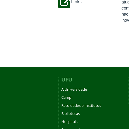
Links
atu
con
nac
ino
UFU
A Universidade
Campi
Faculdades e Institutos
Bibliotecas
Hospitais