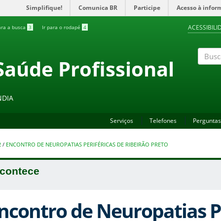
Simplifique!
Comunica BR
Participe
Acesso à infor
ACESSIBILI
ara a busca
3
Ir para o rodapé
4
Saúde Profissional
Buscar
NDIA
Serviços
Telefones
Perguntas
2
/
ENCONTRO DE NEUROPATIAS PERIFÉRICAS DE RIBEIRÃO PRETO
contece
ncontro de Neuropatias Pe