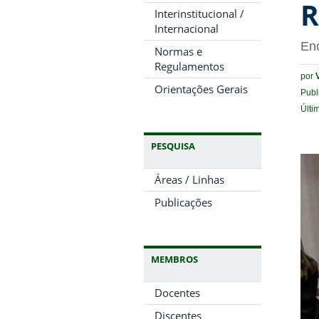
R
Interinstitucional /
Internacional
Enc
Normas e
Regulamentos
por
Orientações Gerais
Publ
Últi
PESQUISA
Áreas / Linhas
Publicações
MEMBROS
Docentes
Discentes