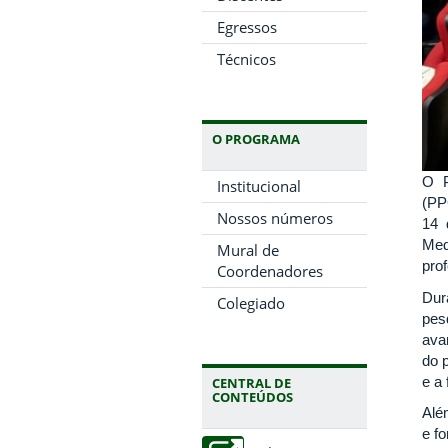
Egressos
Técnicos
O PROGRAMA
O P
Institucional
(PP
Nossos números
14 
Med
Mural de
pro
Coordenadores
Dur
Colegiado
pes
ava
do 
e a
CENTRAL DE
CONTEÚDOS
Alé
e f