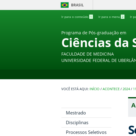
BRASIL
Ir para o conteúdo
1
Ir para o menu
2
Ir p
Programa de Pós-graduação em
Ciências da 
FACULDADE DE MEDICINA
UNIVERSIDADE FEDERAL DE UBERLÂ
INÍCIO
/
ACONTECE
/
2024
/
1
A
Mestrado
Disciplinas
S
Processos Seletivos