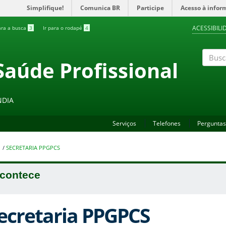
Simplifique!
Comunica BR
Participe
Acesso à infor
ACESSIBILI
ara a busca
3
Ir para o rodapé
4
Saúde Profissional
Buscar
NDIA
Serviços
Telefones
Perguntas
1
/
SECRETARIA PPGPCS
contece
ecretaria PPGPCS